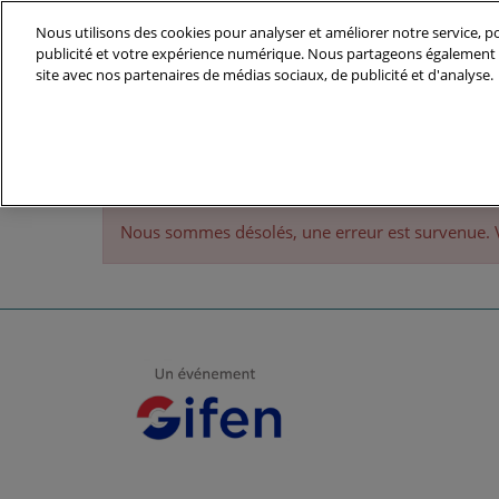
Accéder
Nous utilisons des cookies pour analyser et améliorer notre service, po
au
publicité et votre expérience numérique. Nous partageons également d
07-09 Décembre 2027
contenu
site avec nos partenaires de médias sociaux, de publicité et d'analyse.
Parc des Expositions - Halls 5A & 6 - Ville
Le Salon
Nos Enga
Nous sommes désolés, une erreur est survenue. Veui