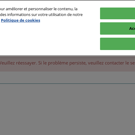
ur améliorer et personnaliser le contenu, la
es informations sur votre utilisation de notre
Politique de cookies
pinte
Ac
Exposer
Programme
Infos Pratiques
Espace E
gements
Exposants 2025
Programme Officiel
FAQ
llez réessayer. Si le problème persiste, veuillez contacter le ser
Pavillon France
Business & Networking
Pavillons Internationaux
Innovation
Expertise
Speakers 2025