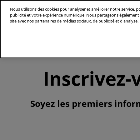
Accéder
Nous utilisons des cookies pour analyser et améliorer notre service, po
au
publicité et votre expérience numérique. Nous partageons également d
07-09 Décembre 2027
contenu
site avec nos partenaires de médias sociaux, de publicité et d'analyse.
Parc des Expositions - Halls 5A & 6 - Ville
Le Salon
Nos Enga
Inscrivez-
Soyez les premiers inform