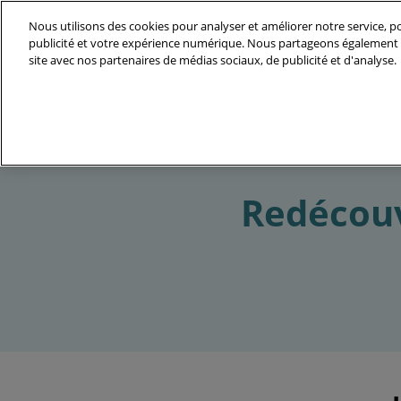
Accéder
Nous utilisons des cookies pour analyser et améliorer notre service, po
au
publicité et votre expérience numérique. Nous partageons également d
07-09 Décembre 2027
contenu
site avec nos partenaires de médias sociaux, de publicité et d'analyse.
Parc des Expositions - Halls 5A & 6 - Ville
Le Salon
Nos Enga
Redécouv