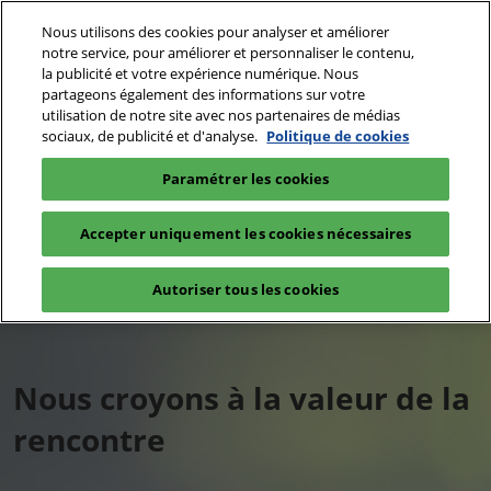
Accéder
N
Nous utilisons des cookies pour analyser et améliorer
au
d
notre service, pour améliorer et personnaliser le contenu,
contenu
p
la publicité et votre expérience numérique. Nous
07-09 Décembre 2027
partageons également des informations sur votre
o
Parc des Expositions - Halls 5A & 6 - Villepinte
utilisation de notre site avec nos partenaires de médias
Nos
sociaux, de publicité et d'analyse.
Politique de cookies
Nos
Paramétrer les cookies
engagements
Accepter uniquement les cookies nécessaires
engagements
Autoriser tous les cookies
Nous croyons à la valeur de la
rencontre